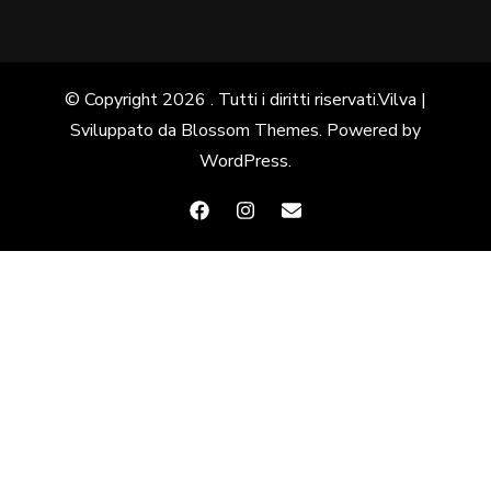
© Copyright 2026
. Tutti i diritti riservati.
Vilva |
Sviluppato da
Blossom Themes
. Powered by
WordPress
.